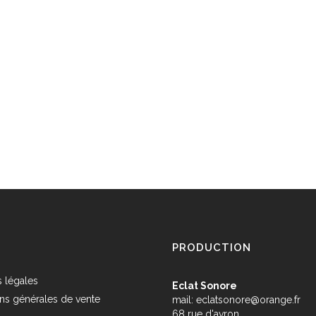
PRODUCTION
 légales
Eclat Sonore
ns générales de vente
mail:
eclatsonore@orange.fr
68 rue d'avron