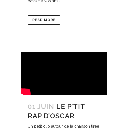
passer à vos amis !...
READ MORE
01 JUIN
LE P’TIT
RAP D’OSCAR
Un petit clip autour de la chanson tirée