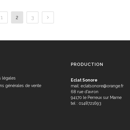
1
2
3
PRODUCTION
 légales
Eclat Sonore
ns générales de vente
mail:
eclatsonore@orange.fr
68 rue d'avron
s
94170 le Perreux sur Marne
tel : 0148721693