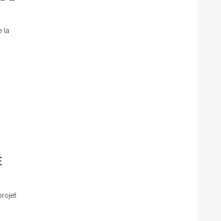
e la
É
rojet