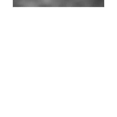
WELCOME TO BRIDGE
Separated they live in
Bookmarksgrove right at the
coast of the Semantics