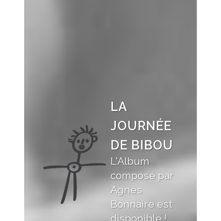
LA
JOURNÉE
DE BIBOU
L'Album
composé par
Agnès
Bonnaire est
disponible !