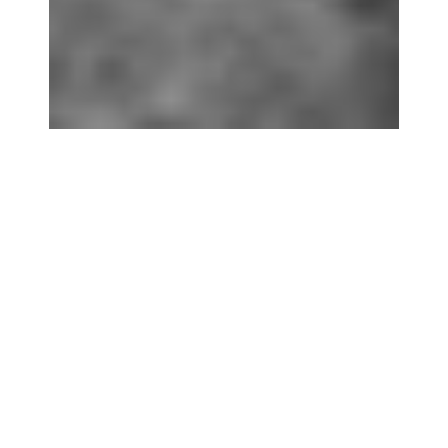
ABOUT US
Lorem ipsum dolor sit amet, consectetuer
adipiscing elit, sed diam nonummy nibh
euismod tincidunt ut laoreet dolore magna
aliquam.