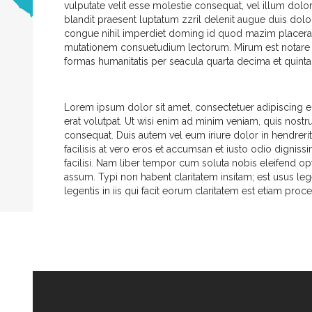
vulputate velit esse molestie consequat, vel illum dolor
blandit praesent luptatum zzril delenit augue duis dolor
congue nihil imperdiet doming id quod mazim placerat
mutationem consuetudium lectorum. Mirum est notare q
formas humanitatis per seacula quarta decima et quint
Lorem ipsum dolor sit amet, consectetuer adipiscing 
erat volutpat. Ut wisi enim ad minim veniam, quis nostr
consequat. Duis autem vel eum iriure dolor in hendrerit 
facilisis at vero eros et accumsan et iusto odio digniss
facilisi. Nam liber tempor cum soluta nobis eleifend 
assum. Typi non habent claritatem insitam; est usus legen
legentis in iis qui facit eorum claritatem est etiam pro