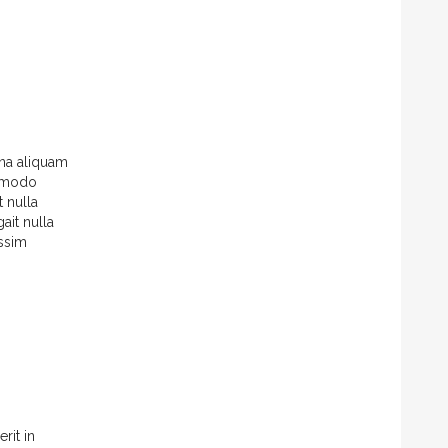
gna aliquam
ommodo
t nulla
ait nulla
ossim
rit in