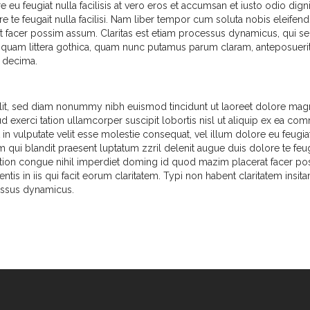
e eu feugiat nulla facilisis at vero eros et accumsan et iusto odio dign
e te feugait nulla facilisi. Nam liber tempor cum soluta nobis eleifen
 facer possim assum. Claritas est etiam processus dynamicus, qui se
uam littera gothica, quam nunc putamus parum claram, anteposuerit 
a decima.
elit, sed diam nonummy nibh euismod tincidunt ut laoreet dolore ma
ud exerci tation ullamcorper suscipit lobortis nisl ut aliquip ex ea c
in vulputate velit esse molestie consequat, vel illum dolore eu feugia
im qui blandit praesent luptatum zzril delenit augue duis dolore te feug
option congue nihil imperdiet doming id quod mazim placerat facer p
tis in iis qui facit eorum claritatem. Typi non habent claritatem insit
cessus dynamicus.