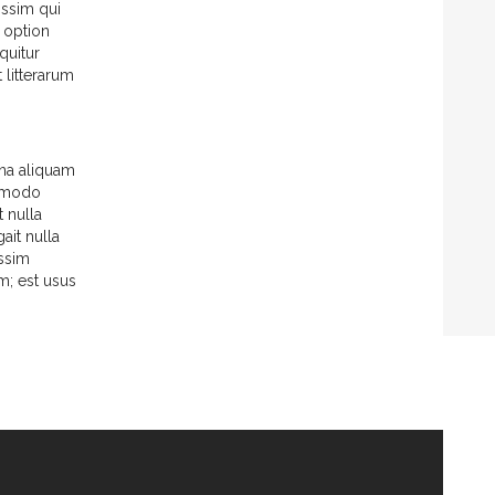
issim qui
d option
quitur
litterarum
gna aliquam
ommodo
t nulla
ait nulla
ossim
am; est usus