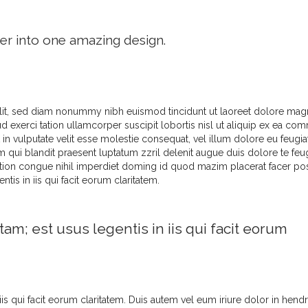
er into one amazing design.
elit, sed diam nonummy nibh euismod tincidunt ut laoreet dolore ma
ud exerci tation ullamcorper suscipit lobortis nisl ut aliquip ex ea c
in vulputate velit esse molestie consequat, vel illum dolore eu feugia
im qui blandit praesent luptatum zzril delenit augue duis dolore te feug
option congue nihil imperdiet doming id quod mazim placerat facer p
tis in iis qui facit eorum claritatem.
tam; est usus legentis in iis qui facit eorum
iis qui facit eorum claritatem. Duis autem vel eum iriure dolor in hendre